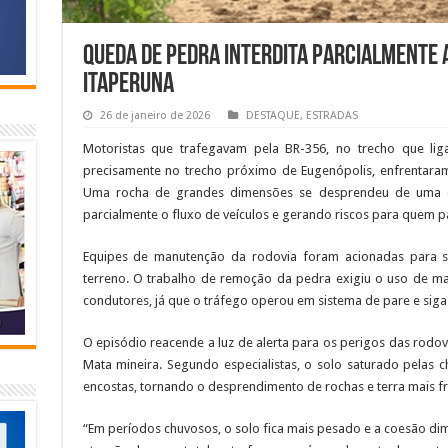
Queda de pedra interdita parcialmente 
Itaperuna
26 de janeiro de 2026
DESTAQUE
,
ESTRADAS
Motoristas que trafegavam pela BR-356, no trecho que lig
precisamente no trecho próximo de Eugenópolis, enfrentaram
Uma rocha de grandes dimensões se desprendeu de uma en
parcialmente o fluxo de veículos e gerando riscos para quem pa
Equipes de manutenção da rodovia foram acionadas para sin
terreno. O trabalho de remoção da pedra exigiu o uso de m
condutores, já que o tráfego operou em sistema de pare e siga 
O episódio reacende a luz de alerta para os perigos das rodo
Mata mineira. Segundo especialistas, o solo saturado pelas c
encostas, tornando o desprendimento de rochas e terra mais f
“Em períodos chuvosos, o solo fica mais pesado e a coesão dimin