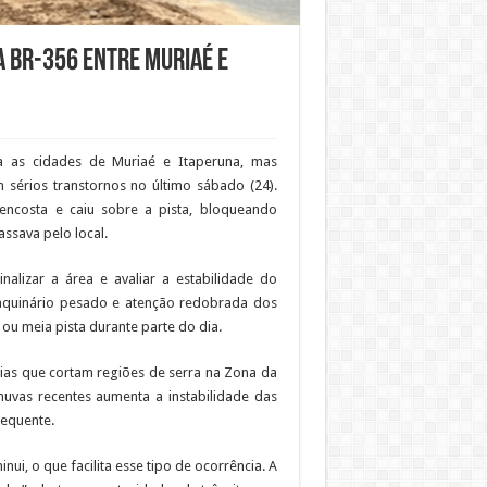
a BR-356 entre Muriaé e
a as cidades de Muriaé e Itaperuna, mas
 sérios transtornos no último sábado (24).
costa e caiu sobre a pista, bloqueando
ssava pelo local.
alizar a área e avaliar a estabilidade do
aquinário pesado e atenção redobrada dos
ou meia pista durante parte do dia.
vias que cortam regiões de serra na Zona da
huvas recentes aumenta a instabilidade das
requente.
ui, o que facilita esse tipo de ocorrência. A