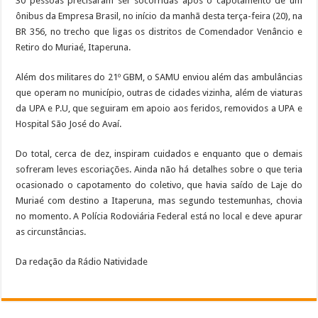
30 pessoas precisaram ser socorridas após o capotamento de um
ônibus da Empresa Brasil, no início da manhã desta terça-feira (20), na
BR 356, no trecho que ligas os distritos de Comendador Venâncio e
Retiro do Muriaé, Itaperuna.
Além dos militares do 21º GBM, o SAMU enviou além das ambulâncias
que operam no município, outras de cidades vizinha, além de viaturas
da UPA e P.U, que seguiram em apoio aos feridos, removidos a UPA e
Hospital São José do Avaí.
Do total, cerca de dez, inspiram cuidados e enquanto que o demais
sofreram leves escoriações. Ainda não há detalhes sobre o que teria
ocasionado o capotamento do coletivo, que havia saído de Laje do
Muriaé com destino a Itaperuna, mas segundo testemunhas, chovia
no momento. A Polícia Rodoviária Federal está no local e deve apurar
as circunstâncias.
Da redação da Rádio Natividade