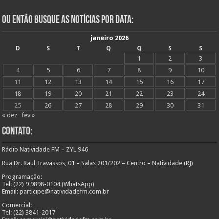
Ou Então Busque as Notícias Por Data:
janeiro 2026
D
S
T
Q
Q
S
S
1
2
3
4
5
6
7
8
9
10
11
12
13
14
15
16
17
18
19
20
21
22
23
24
25
26
27
28
29
30
31
« dez
fev »
Contato:
Rádio Natividade FM – ZYL 946
Rua Dr. Raul Travassos, 01 – Salas 201/202 – Centro – Natividade (RJ)
Programação:
Tel: (22) 9 9898-0104 (WhatsApp)
Email: participe@natividadefm.com.br
Comercial:
Tel: (22) 3841-2017