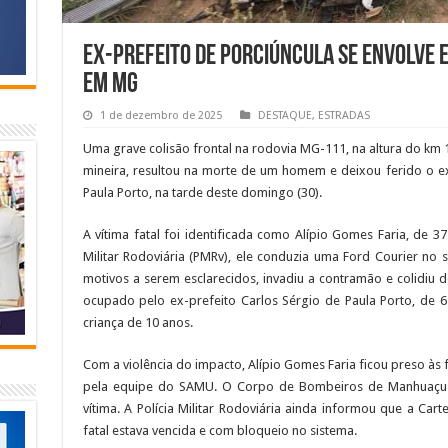
Ex-Prefeito de Porciúncula se envolve 
em MG
1 de dezembro de 2025
DESTAQUE
,
ESTRADAS
Uma grave colisão frontal na rodovia MG-111, na altura do km
mineira, resultou na morte de um homem e deixou ferido o ex-
Paula Porto, na tarde deste domingo (30).
A vítima fatal foi identificada como Alípio Gomes Faria, de 
Militar Rodoviária (PMRv), ele conduzia uma Ford Courier no 
motivos a serem esclarecidos, invadiu a contramão e colidiu 
ocupado pelo ex-prefeito Carlos Sérgio de Paula Porto, de 6
criança de 10 anos.
Com a violência do impacto, Alípio Gomes Faria ficou preso às 
pela equipe do SAMU. O Corpo de Bombeiros de Manhuaçu p
vítima. A Polícia Militar Rodoviária ainda informou que a Cart
fatal estava vencida e com bloqueio no sistema.