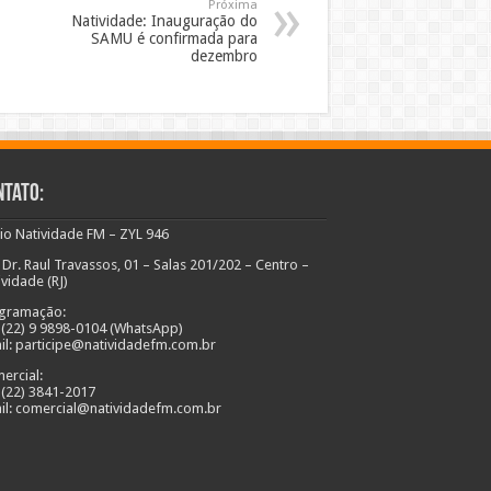
Próxima
Natividade: Inauguração do
SAMU é confirmada para
dezembro
ntato:
io Natividade FM – ZYL 946
 Dr. Raul Travassos, 01 – Salas 201/202 – Centro –
ividade (RJ)
gramação:
: (22) 9 9898-0104 (WhatsApp)
il: participe@natividadefm.com.br
ercial:
: (22) 3841-2017
il: comercial@natividadefm.com.br