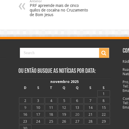
Anterior
PRF apreende mais de cinco
quilos de cocaína no Cruzamento
de Bom Jesus
Co
Rád
Rua
Ou Então Busque as Notícias Por Data:
Nat
novembro 2025
Pro
Tel
D
S
T
Q
Q
S
S
Ema
1
Com
2
3
4
5
6
7
8
Tel
Ema
9
10
11
12
13
14
15
16
17
18
19
20
21
22
23
24
25
26
27
28
29
30