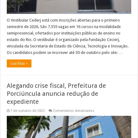
O Vestibular Cederj está com inscrições abertas para o primeiro
semestre de 2026. São 7.355 vagas em 16 cursos na modalidade
semipresencial, ofertados por instituições públicas de ensino no
estado do Rio. O vestibular é organizado pela Fundação Cecierj,
vinculada da Secretaria de Estado de Ciência, Tecnologia e Inovação.
Os candidatos podem se inscrever até 30 de outubro pelo site: …
Leia Mais »
Alegando crise fiscal, Prefeitura de
Porciúncula anuncia redução de
expediente
em
1 de outubro de 2025
Comentários desativados
Alegando
crise
fiscal,
Prefeitura
de
Porciúncula