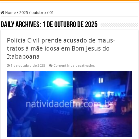
Home
/
2025
/
outubro
/
01
Daily Archives:
1 de outubro de 2025
Polícia Civil prende acusado de maus-
tratos à mãe idosa em Bom Jesus do
Itabapoana
em
1 de outubro de 2025
Comentários desativados
Polícia
Civil
prende
acusado
de
maus-
tratos
à
mãe
idosa
em
Bom
Jesus
do
Itabapoana