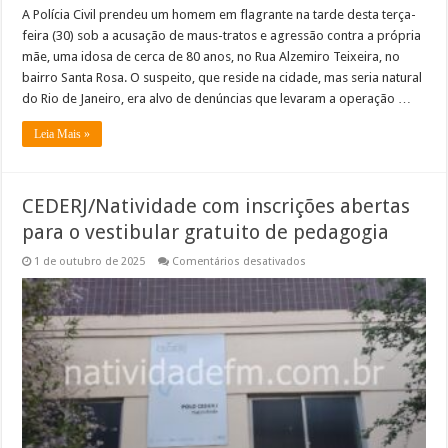
A Polícia Civil prendeu um homem em flagrante na tarde desta terça-
feira (30) sob a acusação de maus-tratos e agressão contra a própria
mãe, uma idosa de cerca de 80 anos, no Rua Alzemiro Teixeira, no
bairro Santa Rosa. O suspeito, que reside na cidade, mas seria natural
do Rio de Janeiro, era alvo de denúncias que levaram a operação …
Leia Mais »
CEDERJ/Natividade com inscrições abertas
para o vestibular gratuito de pedagogia
em
1 de outubro de 2025
Comentários desativados
CEDERJ/Natividade
com
inscrições
abertas
para
o
vestibular
gratuito
de
pedagogia