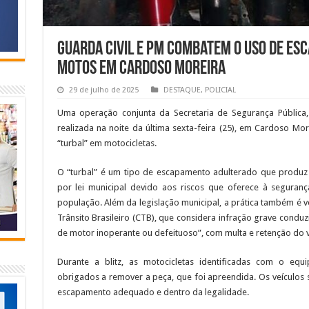
Guarda Civil e PM combatem o uso de es
motos em Cardoso Moreira
29 de julho de 2025
DESTAQUE
,
POLICIAL
Uma operação conjunta da Secretaria de Segurança Pública, Gu
realizada na noite da última sexta-feira (25), em Cardoso Mo
“turbal” em motocicletas.
O “turbal” é um tipo de escapamento adulterado que produz 
por lei municipal devido aos riscos que oferece à seguran
população. Além da legislação municipal, a prática também é v
Trânsito Brasileiro (CTB), que considera infração grave conduzi
de motor inoperante ou defeituoso”, com multa e retenção do v
Durante a blitz, as motocicletas identificadas com o equ
obrigados a remover a peça, que foi apreendida. Os veículos 
escapamento adequado e dentro da legalidade.