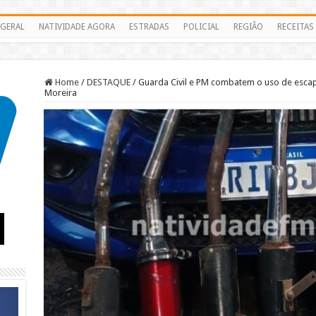
GERAL
NATIVIDADE AGORA
ESTRADAS
POLICIAL
REGIÃO
RECEITAS
Home
/
DESTAQUE
/
Guarda Civil e PM combatem o uso de esca
Moreira