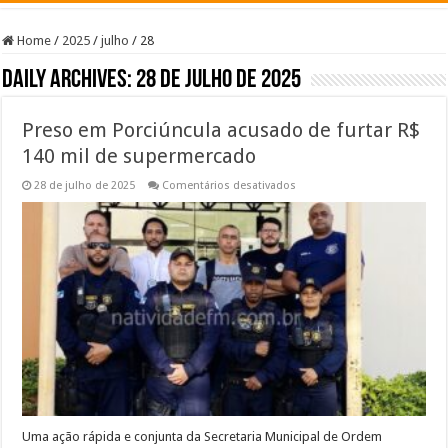
Home
/
2025
/
julho
/
28
Daily Archives:
28 de julho de 2025
Preso em Porciúncula acusado de furtar R$
140 mil de supermercado
em
28 de julho de 2025
Comentários desativados
Preso
em
Porciúncula
acusado
de
furtar
R$
140
mil
de
supermercado
Uma ação rápida e conjunta da Secretaria Municipal de Ordem