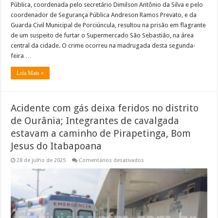
Pública, coordenada pelo secretário Dimilson Antônio da Silva e pelo
coordenador de Segurança Pública Andreson Ramos Prevato, e da
Guarda Civil Municipal de Porciúncula, resultou na prisão em flagrante
de um suspeito de furtar o Supermercado São Sebastião, na área
central da cidade. O crime ocorreu na madrugada desta segunda-
feira …
Leia Mais »
Acidente com gás deixa feridos no distrito
de Ourânia; Integrantes de cavalgada
estavam a caminho de Pirapetinga, Bom
Jesus do Itabapoana
em
28 de julho de 2025
Comentários desativados
Acidente
com
gás
deixa
feridos
no
distrito
de
Ourânia;