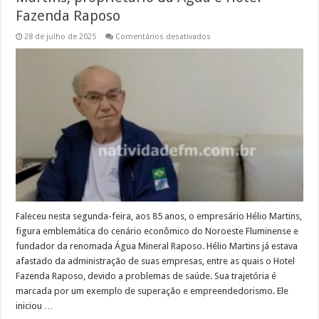
Fazenda Raposo
em
28 de julho de 2025
Comentários desativados
Obituário:
Morre
o
empresário
Hélio
Martins,
proprietário
da
Água
e
Hotel
Fazenda
Raposo
Faleceu nesta segunda-feira, aos 85 anos, o empresário Hélio Martins,
figura emblemática do cenário econômico do Noroeste Fluminense e
fundador da renomada Água Mineral Raposo. Hélio Martins já estava
afastado da administração de suas empresas, entre as quais o Hotel
Fazenda Raposo, devido a problemas de saúde. Sua trajetória é
marcada por um exemplo de superação e empreendedorismo. Ele
iniciou …