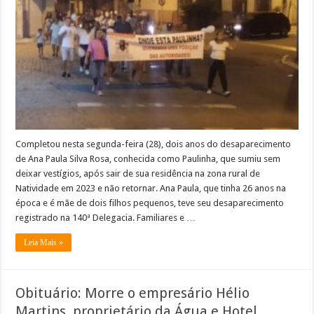
anos
e
ainda
sem
nenhuma
resposta!
Completou nesta segunda-feira (28), dois anos do desaparecimento
de Ana Paula Silva Rosa, conhecida como Paulinha, que sumiu sem
deixar vestígios, após sair de sua residência na zona rural de
Natividade em 2023 e não retornar. Ana Paula, que tinha 26 anos na
época e é mãe de dois filhos pequenos, teve seu desaparecimento
registrado na 140ª Delegacia. Familiares e …
Leia Mais »
Obituário: Morre o empresário Hélio
Martins, proprietário da Água e Hotel