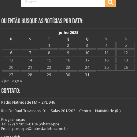
Ou Então Busque as Notícias Por Data:
julho 2025
D
S
T
Q
Q
S
S
1
2
3
4
5
6
7
8
9
10
11
12
13
14
15
16
17
18
19
20
21
22
23
24
25
26
27
28
29
30
31
« jun
ago »
Contato:
Rádio Natividade FM – ZYL 946
Rua Dr. Raul Travassos, 01 – Salas 201/202 – Centro – Natividade (RJ)
Programação:
Tel: (22) 9 9898-0104 (WhatsApp)
Email: participe@natividadefm.com.br