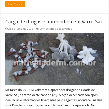
Leia Mais »
Carga de drogas é apreendida em Varre-Sai
em
28 de julho de 2025
Comentários desativados
Carga
de
drogas
é
apreendida
em
Varre-
Sai
Militares do 29º BPM voltaram a apreender drogas na cidade de
Varre-Sai, na tarde deste sábado (26). A ação desencadeada após
denúncias e informações levantadas pelos agentes, aconteceu na Rua
José Duarte dos Santos, no bairro Nossa Senhora Aparecida. No