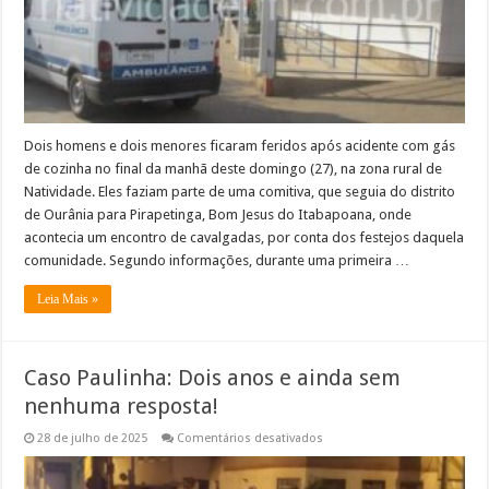
Integrantes
de
cavalgada
estavam
a
caminho
de
Pirapetinga,
Bom
Jesus
Dois homens e dois menores ficaram feridos após acidente com gás
do
de cozinha no final da manhã deste domingo (27), na zona rural de
Itabapoana
Natividade. Eles faziam parte de uma comitiva, que seguia do distrito
de Ourânia para Pirapetinga, Bom Jesus do Itabapoana, onde
acontecia um encontro de cavalgadas, por conta dos festejos daquela
comunidade. Segundo informações, durante uma primeira …
Leia Mais »
Caso Paulinha: Dois anos e ainda sem
nenhuma resposta!
em
28 de julho de 2025
Comentários desativados
Caso
Paulinha:
Dois