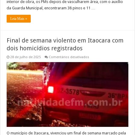
interior de obra, os PMs depois de vasculharem área, com o auxílio
da Guarda Municipal, encontraram 38 pinos e 11 …
Leia Mais »
Final de semana violento em Itaocara com
dois homicídios registrados
em
28 de julho de 2025
Comentários desativados
Final
de
semana
violento
em
Itaocara
com
dois
homicídios
registrados
O município de Itaocara, vivenciou um final de semana marcado pela