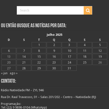
Ou Então Busque as Notícias Por Data:
julho 2025
D
S
T
Q
Q
S
S
1
2
3
4
5
6
7
8
9
10
11
12
13
14
15
16
17
18
19
20
21
22
23
24
25
26
27
28
29
30
31
« jun
ago »
Contato:
Rádio Natividade FM – ZYL 946
Rua Dr. Raul Travassos, 01 – Salas 201/202 – Centro – Natividade (RJ)
Programação:
Tel: (22) 9 9898-0104 (WhatsApp)