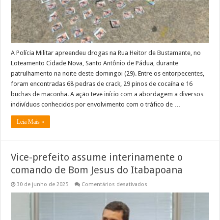
A Polícia Militar apreendeu drogas na Rua Heitor de Bustamante, no
Loteamento Cidade Nova, Santo Antônio de Pádua, durante
patrulhamento na noite deste domingoi (29). Entre os entorpecentes,
foram encontradas 68 pedras de crack, 29 pinos de cocaína e 16
buchas de maconha. A ação teve início com a abordagem a diversos
indivíduos conhecidos por envolvimento com o tráfico de …
Leia Mais »
Vice-prefeito assume interinamente o
comando de Bom Jesus do Itabapoana
em
30 de junho de 2025
Comentários desativados
Vice-
prefeito
assume
interinamente
o