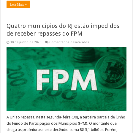
Leia Mais »
Quatro municípios do RJ estão impedidos
de receber repasses do FPM
em
30 de junho de 2025
Comentários desativados
Quatro
municípios
do
RJ
estão
impedidos
de
receber
repasses
do
FPM
A União repassa, nesta segunda-feira (30), a terceira parcela de junho
do Fundo de Participação dos Municípios (FPM). O montante que
chega às prefeituras neste decêndio soma R$ 5,1 bilhões. Porém,