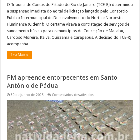
O Tribunal de Contas do Estado do Rio de Janeiro (TCE-RJ) determinou
a suspensão imediata do edital de licitação lançado pelo Consórcio
Público Intermunicipal de Desenvolvimento do Norte e Noroeste
Fluminense (Cidennf). O certame visava a contratação de serviços de
saneamento básico para os municípios de Conceição de Macabu,
Cardoso Moreira, Italva, Quissamã e Carapebus. A decisão do TCE-RJ
acompanha …
Leia Mais »
PM apreende entorpecentes em Santo
Antônio de Pádua
em
30 de junho de 2025
Comentários desativados
PM
apreende
entorpecentes
em
Santo
Antônio
de
Pádua