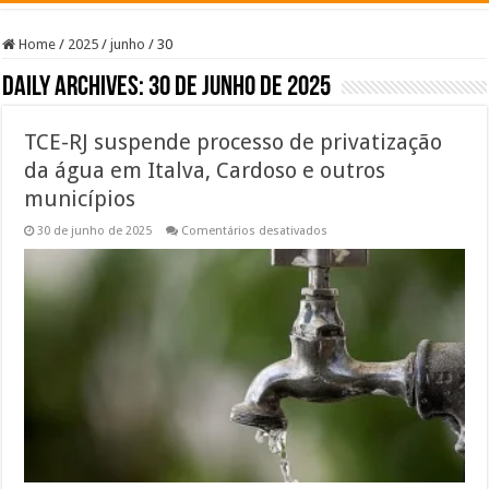
Home
/
2025
/
junho
/
30
Daily Archives:
30 de junho de 2025
TCE-RJ suspende processo de privatização
da água em Italva, Cardoso e outros
municípios
em
30 de junho de 2025
Comentários desativados
TCE-
RJ
suspende
processo
de
privatização
da
água
em
Italva,
Cardoso
e
outros
municípios