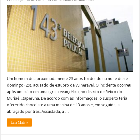
Suspeito
de
assediar
adolescente
é
preso
em
distrito
de
Itaperuna
Um homem de aproximadamente 25 anos foi detido na noite deste
domingo (29), acusado de estupro de vulnerável. O incidente ocorreu
após um culto em uma igreja evangélica, no distrito de Retiro do
Muriaé, Itaperuna. De acordo com as informações, o suspeito teria
oferecido chocolate a uma menina de 13 anos e, em seguida, a
abraçado por trás. Assustada, a …
Leia Mais »