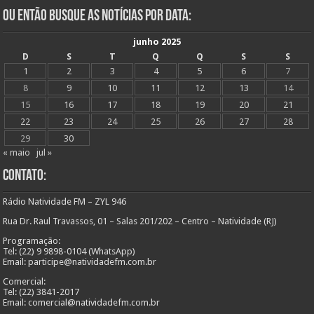
Ou Então Busque as Notícias Por Data:
junho 2025
D
S
T
Q
Q
S
S
1
2
3
4
5
6
7
8
9
10
11
12
13
14
15
16
17
18
19
20
21
22
23
24
25
26
27
28
29
30
« maio
jul »
Contato:
Rádio Natividade FM – ZYL 946
Rua Dr. Raul Travassos, 01 – Salas 201/202 – Centro – Natividade (RJ)
Programação:
Tel: (22) 9 9898-0104 (WhatsApp)
Email: participe@natividadefm.com.br
Comercial:
Tel: (22) 3841-2017
Email: comercial@natividadefm.com.br