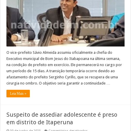
comando
de
Bom
Jesus
do
Itabapoana
O vice-prefeito Sávio Almeida assumiu oficialmente a chefia do
Executivo municipal de Bom Jesus do Itabapoana na última semana,
na condição de prefeito em exercício. Ele permanecerá no cargo por
um período de 15 dias. A transição temporária ocorre devido ao
afastamento do prefeito Serginho Cyrillo, que se recupera de uma
cirurgia no ombro. O objetivo seria garantir a continuidade …
Leia Mais »
Suspeito de assediar adolescente é preso
em distrito de Itaperuna
em
30 de junho de 2025
Comentários desativados