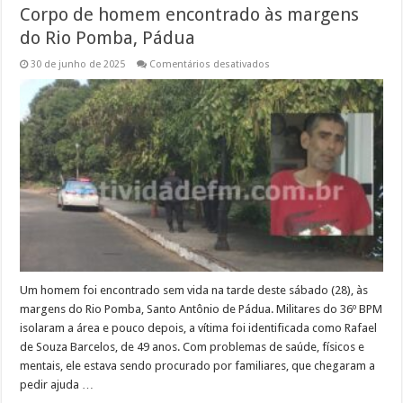
Corpo de homem encontrado às margens
do Rio Pomba, Pádua
em
30 de junho de 2025
Comentários desativados
Corpo
de
homem
encontrado
às
margens
do
Rio
Pomba,
Pádua
Um homem foi encontrado sem vida na tarde deste sábado (28), às
margens do Rio Pomba, Santo Antônio de Pádua. Militares do 36º BPM
isolaram a área e pouco depois, a vítima foi identificada como Rafael
de Souza Barcelos, de 49 anos. Com problemas de saúde, físicos e
mentais, ele estava sendo procurado por familiares, que chegaram a
pedir ajuda …