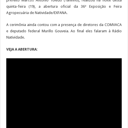
prefeito Marcos Antônio Toledo (Taninho), realizou na noite desta
quinta-feira (19), a abertura oficial da 36ª Exposição e Feira
Agropecuária de Natividade/EXFANA.
A cerimônia ainda contou com a presença de diretores da COMVACA
e deputado federal Murillo Gouveia. Ao final eles falaram à Rádio
Natividade.
VEJA A ABERTURA: