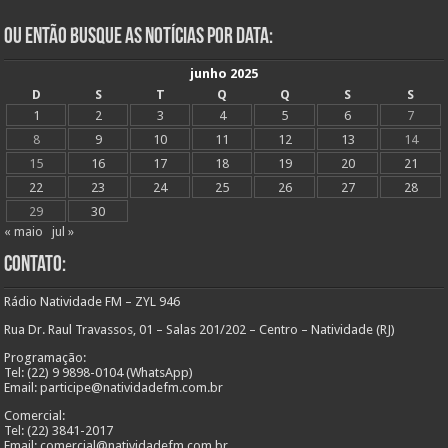
Ou Então Busque as Notícias Por Data:
junho 2025
D
S
T
Q
Q
S
S
1
2
3
4
5
6
7
8
9
10
11
12
13
14
15
16
17
18
19
20
21
22
23
24
25
26
27
28
29
30
« maio
jul »
Contato:
Rádio Natividade FM – ZYL 946
Rua Dr. Raul Travassos, 01 – Salas 201/202 – Centro – Natividade (RJ)
Programação:
Tel: (22) 9 9898-0104 (WhatsApp)
Email: participe@natividadefm.com.br
Comercial:
Tel: (22) 3841-2017
Email: comercial@natividadefm.com.br