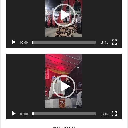
00:00
15:41
Tocador
de
vídeo
00:00
13:16