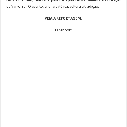
Festa do Divino, realizada pela Paróquia Nossa Senhora das Graças
de Varre-Sai. O evento, une fé católica, cultura e tradição.
VEJA A REPORTAGEM:
Facebook: