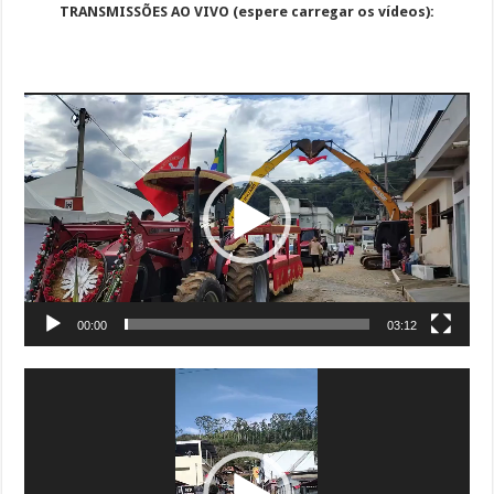
TRANSMISSÕES AO VIVO (espere carregar os vídeos):
Tocador
de
vídeo
00:00
03:12
Tocador
de
vídeo