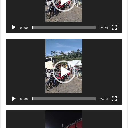
00:00
24:56
Tocador
de
vídeo
00:00
24:56
Tocador
de
vídeo