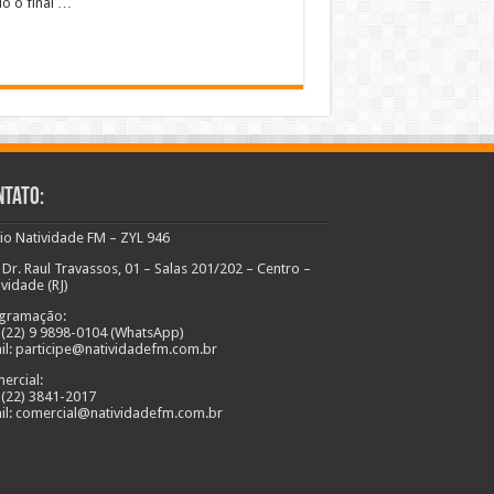
o o final …
ntato:
io Natividade FM – ZYL 946
 Dr. Raul Travassos, 01 – Salas 201/202 – Centro –
ividade (RJ)
gramação:
: (22) 9 9898-0104 (WhatsApp)
il: participe@natividadefm.com.br
ercial:
: (22) 3841-2017
il: comercial@natividadefm.com.br