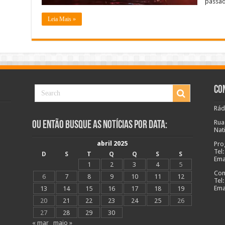
passad
O
VIDEO
Leia Mais »
Co
Rád
Rua
Ou Então Busque as Notícias Por Data:
Nat
abril 2025
Pro
Tel
D
S
T
Q
Q
S
S
Ema
1
2
3
4
5
Com
6
7
8
9
10
11
12
Tel
Ema
13
14
15
16
17
18
19
20
21
22
23
24
25
26
27
28
29
30
« mar
maio »