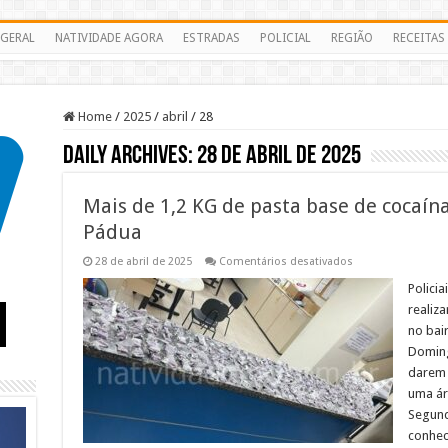
GERAL
NATIVIDADE AGORA
ESTRADAS
POLICIAL
REGIÃO
RECEITAS
Home
/
2025
/
abril
/
28
Daily Archives:
28 de abril de 2025
Mais de 1,2 KG de pasta base de cocaí
Pádua
em
28 de abril de 2025
Comentários desativados
Mais
de
Policia
1,2
realiz
KG
de
no bai
pasta
Doming
base
de
darem 
cocaína
são
uma ár
apreendidos
Segund
em
Pádua
conhec