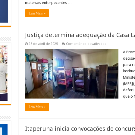
materiais entorpecentes …
Leia Mais »
Justiça determina adequação da Casa 
em
28 de abril de 2025
Comentários desativados
Justiça
determina
A Prom
adequação
decisão
da
Casa
para r
Lar
institu
de
Miracema
Ministé
(MPRJ)
deferi
que o 
Leia Mais »
Itaperuna inicia convocações do concur