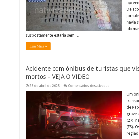
apreen
apreensão
de
De aco
drogas
em
jornal
Varre-
havia 
Sai
afirma
suspostamente estaria sem …
Leia Mais »
Acidente com ônibus de turistas que vis
mortos – VEJA O VIDEO
em
28 de abril de 2025
Comentários desativados
Acidente
com
Um ôni
ônibus
transpo
de
turistas
de Rap
que
grave 
visitou
Raposo,
(27), n
deixa
três
(ES). O
mortos
região 
–
VEJA