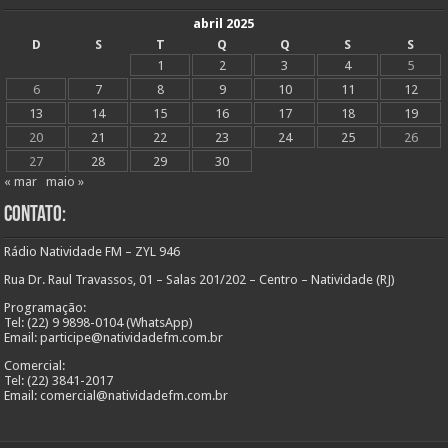
abril 2025
D
S
T
Q
Q
S
S
1
2
3
4
5
6
7
8
9
10
11
12
13
14
15
16
17
18
19
20
21
22
23
24
25
26
27
28
29
30
« mar
maio »
Contato:
Rádio Natividade FM – ZYL 946
Rua Dr. Raul Travassos, 01 – Salas 201/202 – Centro – Natividade (RJ)
Programação:
Tel: (22) 9 9898-0104 (WhatsApp)
Email: participe@natividadefm.com.br
Comercial:
Tel: (22) 3841-2017
Email: comercial@natividadefm.com.br