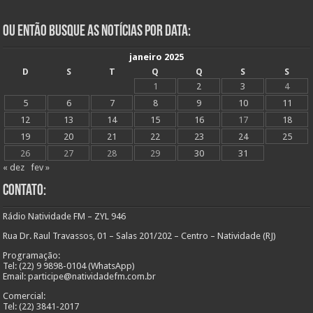
Ou Então Busque as Notícias Por Data:
janeiro 2025
D
S
T
Q
Q
S
S
1
2
3
4
5
6
7
8
9
10
11
12
13
14
15
16
17
18
19
20
21
22
23
24
25
26
27
28
29
30
31
« dez
fev »
Contato:
Rádio Natividade FM – ZYL 946
Rua Dr. Raul Travassos, 01 – Salas 201/202 – Centro – Natividade (RJ)
Programação:
Tel: (22) 9 9898-0104 (WhatsApp)
Email: participe@natividadefm.com.br
Comercial:
Tel: (22) 3841-2017