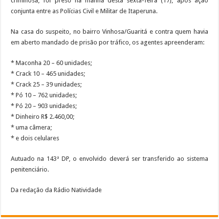
criminosa, foi preso na manhã desta sexta-feira (17), após ação
conjunta entre as Polícias Civil e Militar de Itaperuna.
Na casa do suspeito, no bairro Vinhosa/Guaritá e contra quem havia
em aberto mandado de prisão por tráfico, os agentes apreenderam:
* Maconha 20 – 60 unidades;
* Crack 10 – 465 unidades;
* Crack 25 – 39 unidades;
* Pó 10 – 762 unidades;
* Pó 20 – 903 unidades;
* Dinheiro R$ 2.460,00;
* uma câmera;
* e dois celulares
Autuado na 143ª DP, o envolvido deverá ser transferido ao sistema
penitenciário.
Da redação da Rádio Natividade