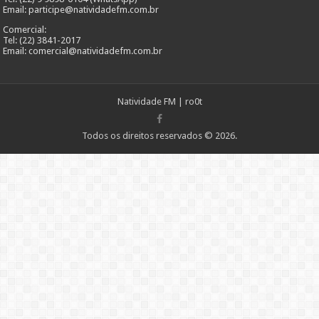
Email: participe@natividadefm.com.br
Comercial:
Tel: (22) 3841-2017
Email: comercial@natividadefm.com.br
Natividade FM
|
ro0t
Todos os direitos reservados © 2026.