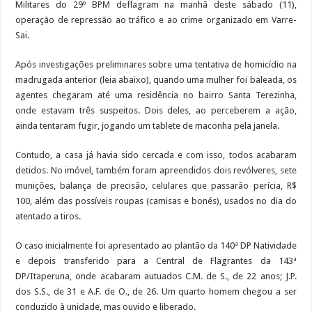
Militares do 29º BPM deflagram na manhã deste sábado (11),
operação de repressão ao tráfico e ao crime organizado em Varre-
Sai.
Após investigações preliminares sobre uma tentativa de homicídio na
madrugada anterior (leia abaixo), quando uma mulher foi baleada, os
agentes chegaram até uma residência no bairro Santa Terezinha,
onde estavam três suspeitos. Dois deles, ao perceberem a ação,
ainda tentaram fugir, jogando um tablete de maconha pela janela.
Contudo, a casa já havia sido cercada e com isso, todos acabaram
detidos. No imóvel, também foram apreendidos dois revólveres, sete
munições, balança de precisão, celulares que passarão perícia, R$
100, além das possíveis roupas (camisas e bonés), usados no dia do
atentado a tiros.
O caso inicialmente foi apresentado ao plantão da 140ª DP Natividade
e depois transferido para a Central de Flagrantes da 143ª
DP/Itaperuna, onde acabaram autuados C.M. de S., de 22 anos; J.P.
dos S.S., de 31 e A.F. de O., de 26. Um quarto homem chegou a ser
conduzido à unidade, mas ouvido e liberado.