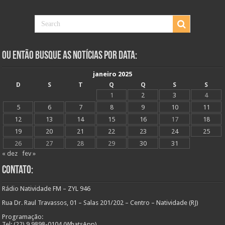
Ou Então Busque as Notícias Por Data:
janeiro 2025
D
S
T
Q
Q
S
S
1
2
3
4
5
6
7
8
9
10
11
12
13
14
15
16
17
18
19
20
21
22
23
24
25
26
27
28
29
30
31
« dez
fev »
Contato:
Rádio Natividade FM – ZYL 946
Rua Dr. Raul Travassos, 01 – Salas 201/202 – Centro – Natividade (RJ)
Programação:
Tel: (22) 9 9898-0104 (WhatsApp)