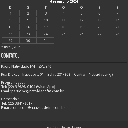
dezembro 2024
D
S
T
Q
Q
S
S
1
2
3
4
5
6
7
8
9
10
11
12
13
14
15
16
17
18
19
20
21
22
23
24
25
26
27
28
29
30
31
« nov
jan »
Contato:
Rádio Natividade FM – ZYL 946
Rua Dr. Raul Travassos, 01 – Salas 201/202 – Centro – Natividade (RJ)
Programação:
Tel: (22) 9 9898-0104 (WhatsApp)
Email: participe@natividadefm.com.br
Comercial:
Tel: (22) 3841-2017
Email: comercial@natividadefm.com.br
Natividade FM
|
ro0t