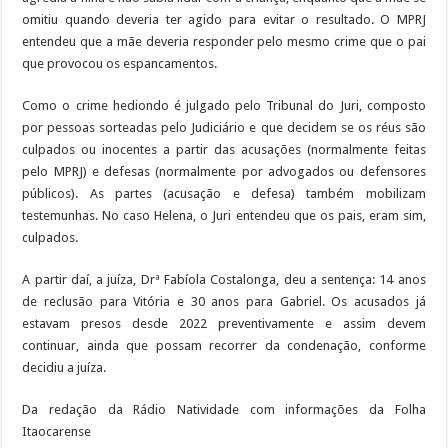
omitiu quando deveria ter agido para evitar o resultado. O MPRJ
entendeu que a mãe deveria responder pelo mesmo crime que o pai
que provocou os espancamentos.
Como o crime hediondo é julgado pelo Tribunal do Juri, composto
por pessoas sorteadas pelo Judiciário e que decidem se os réus são
culpados ou inocentes a partir das acusações (normalmente feitas
pelo MPRJ) e defesas (normalmente por advogados ou defensores
públicos). As partes (acusação e defesa) também mobilizam
testemunhas. No caso Helena, o Juri entendeu que os pais, eram sim,
culpados.
A partir daí, a juíza, Drª Fabíola Costalonga, deu a sentença: 14 anos
de reclusão para Vitória e 30 anos para Gabriel. Os acusados já
estavam presos desde 2022 preventivamente e assim devem
continuar, ainda que possam recorrer da condenação, conforme
decidiu a juíza.
Da redação da Rádio Natividade com informações da Folha
Itaocarense