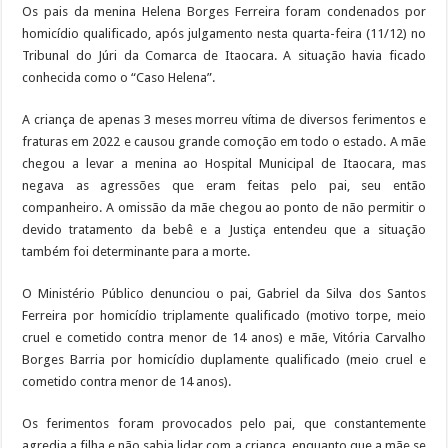
Os pais da menina Helena Borges Ferreira foram condenados por
homicídio qualificado, após julgamento nesta quarta-feira (11/12) no
Tribunal do Júri da Comarca de Itaocara. A situação havia ficado
conhecida como o “Caso Helena”.
A criança de apenas 3 meses morreu vítima de diversos ferimentos e
fraturas em 2022 e causou grande comoção em todo o estado. A mãe
chegou a levar a menina ao Hospital Municipal de Itaocara, mas
negava as agressões que eram feitas pelo pai, seu então
companheiro. A omissão da mãe chegou ao ponto de não permitir o
devido tratamento da bebê e a Justiça entendeu que a situação
também foi determinante para a morte.
O Ministério Público denunciou o pai, Gabriel da Silva dos Santos
Ferreira por homicídio triplamente qualificado (motivo torpe, meio
cruel e cometido contra menor de 14 anos) e mãe, Vitória Carvalho
Borges Barria por homicídio duplamente qualificado (meio cruel e
cometido contra menor de 14 anos).
Os ferimentos foram provocados pelo pai, que constantemente
agredia a filha e não sabia lidar com a criança, enquanto que a mãe se