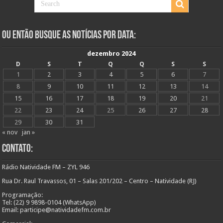
Ou Então Busque as Notícias Por Data:
dezembro 2024
D
S
T
Q
Q
S
S
1
2
3
4
5
6
7
8
9
10
11
12
13
14
15
16
17
18
19
20
21
22
23
24
25
26
27
28
29
30
31
« nov
jan »
Contato:
Rádio Natividade FM – ZYL 946
Rua Dr. Raul Travassos, 01 – Salas 201/202 – Centro – Natividade (RJ)
Programação:
Tel: (22) 9 9898-0104 (WhatsApp)
Email: participe@natividadefm.com.br