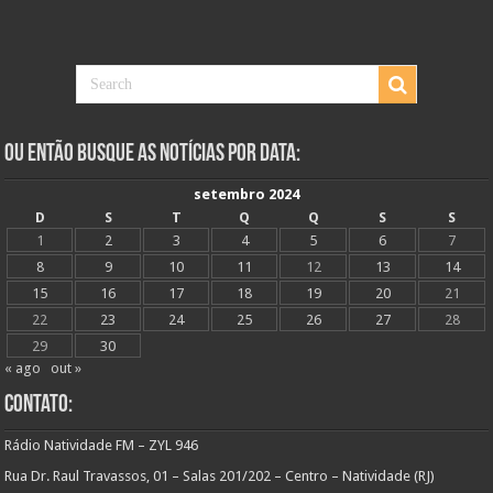
Ou Então Busque as Notícias Por Data:
setembro 2024
D
S
T
Q
Q
S
S
1
2
3
4
5
6
7
8
9
10
11
12
13
14
15
16
17
18
19
20
21
22
23
24
25
26
27
28
29
30
« ago
out »
Contato:
Rádio Natividade FM – ZYL 946
Rua Dr. Raul Travassos, 01 – Salas 201/202 – Centro – Natividade (RJ)