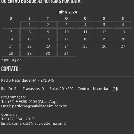
Ou Então Busque as Notícias Por Data:
julho 2024
D
S
T
Q
Q
S
S
1
2
3
4
5
6
7
8
9
10
11
12
13
14
15
16
17
18
19
20
21
22
23
24
25
26
27
28
29
30
31
« jun
ago »
Contato:
Rádio Natividade FM – ZYL 946
Rua Dr. Raul Travassos, 01 – Salas 201/202 – Centro – Natividade (RJ)
Programação:
Tel: (22) 9 9898-0104 (WhatsApp)
Email: participe@natividadefm.com.br
Comercial:
Tel: (22) 3841-2017
Email: comercial@natividadefm.com.br