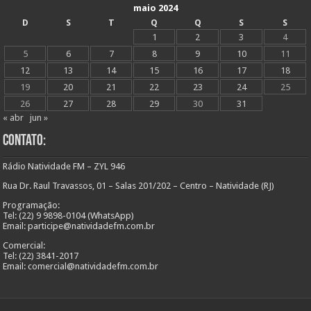
maio 2024
D
S
T
Q
Q
S
S
1
2
3
4
5
6
7
8
9
10
11
12
13
14
15
16
17
18
19
20
21
22
23
24
25
26
27
28
29
30
31
« abr
jun »
Contato:
Rádio Natividade FM – ZYL 946
Rua Dr. Raul Travassos, 01 – Salas 201/202 – Centro – Natividade (RJ)
Programação:
Tel: (22) 9 9898-0104 (WhatsApp)
Email: participe@natividadefm.com.br
Comercial:
Tel: (22) 3841-2017
Email: comercial@natividadefm.com.br