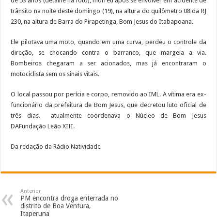
de 53 anos (detalhe na foto), morreu após se envolver em acidente de
trânsito na noite deste domingo (19), na altura do quilômetro 08 da RJ
230, na altura de Barra do Pirapetinga, Bom Jesus do Itabapoana.
Ele pilotava uma moto, quando em uma curva, perdeu o controle da
direção, se chocando contra o barranco, que margeia a via.
Bombeiros chegaram a ser acionados, mas já encontraram o
motociclista sem os sinais vitais.
O local passou por perícia e corpo, removido ao IML. A vítima era ex-
funcionário da prefeitura de Bom Jesus, que decretou luto oficial de
três dias. atualmente coordenava o Núcleo de Bom Jesus
DAFundação Leão XIII.
Da redação da Rádio Natividade
Anterior
PM encontra droga enterrada no
distrito de Boa Ventura,
Itaperuna