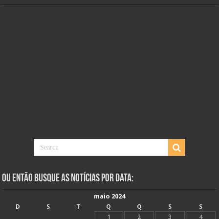
Ou Então Busque as Notícias Por Data:
maio 2024
D
S
T
Q
Q
S
S
1
2
3
4