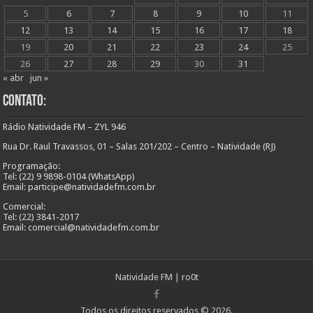
5
6
7
8
9
10
11
12
13
14
15
16
17
18
19
20
21
22
23
24
25
26
27
28
29
30
31
« abr
jun »
Contato:
Rádio Natividade FM – ZYL 946
Rua Dr. Raul Travassos, 01 – Salas 201/202 – Centro – Natividade (RJ)
Programação:
Tel: (22) 9 9898-0104 (WhatsApp)
Email: participe@natividadefm.com.br
Comercial:
Tel: (22) 3841-2017
Email: comercial@natividadefm.com.br
Natividade FM
|
ro0t
Todos os direitos reservados © 2026.