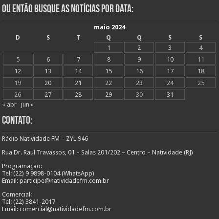
Ou Então Busque as Notícias Por Data:
maio 2024
D
S
T
Q
Q
S
S
1
2
3
4
5
6
7
8
9
10
11
12
13
14
15
16
17
18
19
20
21
22
23
24
25
26
27
28
29
30
31
« abr
jun »
Contato:
Rádio Natividade FM – ZYL 946
Rua Dr. Raul Travassos, 01 – Salas 201/202 – Centro – Natividade (RJ)
Programação:
Tel: (22) 9 9898-0104 (WhatsApp)
Email: participe@natividadefm.com.br
Comercial:
Tel: (22) 3841-2017
Email: comercial@natividadefm.com.br