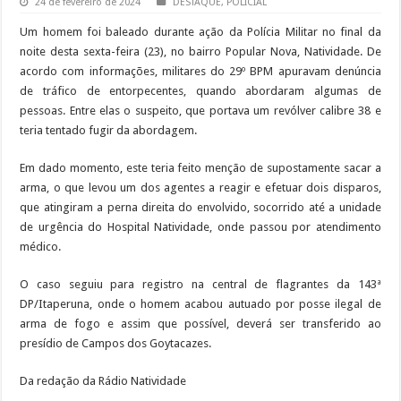
24 de fevereiro de 2024
DESTAQUE
,
POLICIAL
Um homem foi baleado durante ação da Polícia Militar no final da
noite desta sexta-feira (23), no bairro Popular Nova, Natividade. De
acordo com informações, militares do 29º BPM apuravam denúncia
de tráfico de entorpecentes, quando abordaram algumas de
pessoas. Entre elas o suspeito, que portava um revólver calibre 38 e
teria tentado fugir da abordagem.
Em dado momento, este teria feito menção de supostamente sacar a
arma, o que levou um dos agentes a reagir e efetuar dois disparos,
que atingiram a perna direita do envolvido, socorrido até a unidade
de urgência do Hospital Natividade, onde passou por atendimento
médico.
O caso seguiu para registro na central de flagrantes da 143ª
DP/Itaperuna, onde o homem acabou autuado por posse ilegal de
arma de fogo e assim que possível, deverá ser transferido ao
presídio de Campos dos Goytacazes.
Da redação da Rádio Natividade