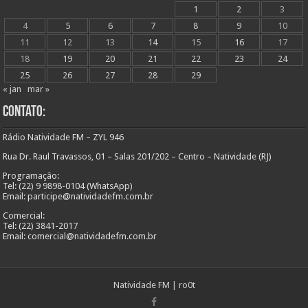
1
2
3
4
5
6
7
8
9
10
11
12
13
14
15
16
17
18
19
20
21
22
23
24
25
26
27
28
29
« jan
mar »
Contato:
Rádio Natividade FM – ZYL 946
Rua Dr. Raul Travassos, 01 – Salas 201/202 – Centro – Natividade (RJ)
Programação:
Tel: (22) 9 9898-0104 (WhatsApp)
Email: participe@natividadefm.com.br
Comercial:
Tel: (22) 3841-2017
Email: comercial@natividadefm.com.br
Natividade FM
|
ro0t