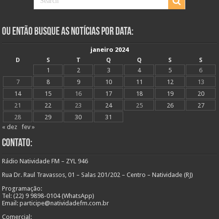
Ou Então Busque as Notícias Por Data:
janeiro 2024
D
S
T
Q
Q
S
S
1
2
3
4
5
6
7
8
9
10
11
12
13
14
15
16
17
18
19
20
21
22
23
24
25
26
27
28
29
30
31
« dez
fev »
Contato:
Rádio Natividade FM – ZYL 946
Rua Dr. Raul Travassos, 01 – Salas 201/202 – Centro – Natividade (RJ)
Programação:
Tel: (22) 9 9898-0104 (WhatsApp)
Email: participe@natividadefm.com.br
Comercial: