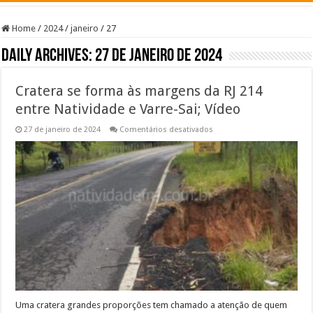
Home
/
2024
/
janeiro
/
27
Daily Archives:
27 de janeiro de 2024
Cratera se forma às margens da RJ 214
entre Natividade e Varre-Sai; Vídeo
em
27 de janeiro de 2024
Comentários desativados
Cratera
se
forma
às
margens
da
RJ
214
entre
Natividade
e
Varre-
Sai;
Vídeo
Uma cratera grandes proporções tem chamado a atenção de quem