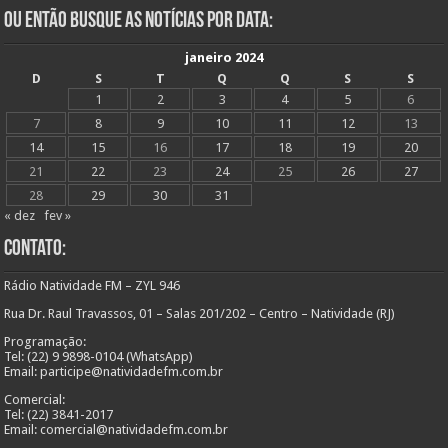
Ou Então Busque as Notícias Por Data:
janeiro 2024
D
S
T
Q
Q
S
S
1
2
3
4
5
6
7
8
9
10
11
12
13
14
15
16
17
18
19
20
21
22
23
24
25
26
27
28
29
30
31
« dez
fev »
Contato:
Rádio Natividade FM – ZYL 946
Rua Dr. Raul Travassos, 01 – Salas 201/202 – Centro – Natividade (RJ)
Programação:
Tel: (22) 9 9898-0104 (WhatsApp)
Email: participe@natividadefm.com.br
Comercial:
Tel: (22) 3841-2017
Email: comercial@natividadefm.com.br