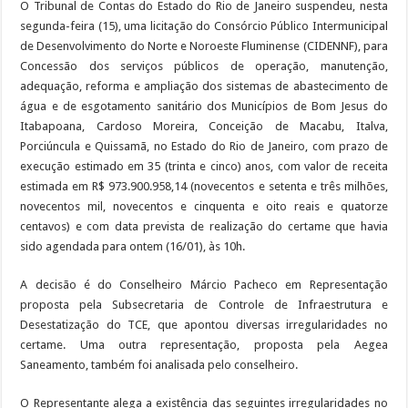
O Tribunal de Contas do Estado do Rio de Janeiro suspendeu, nesta
segunda-feira (15), uma licitação do Consórcio Público Intermunicipal
de Desenvolvimento do Norte e Noroeste Fluminense (CIDENNF), para
Concessão dos serviços públicos de operação, manutenção,
adequação, reforma e ampliação dos sistemas de abastecimento de
água e de esgotamento sanitário dos Municípios de Bom Jesus do
Itabapoana, Cardoso Moreira, Conceição de Macabu, Italva,
Porciúncula e Quissamã, no Estado do Rio de Janeiro, com prazo de
execução estimado em 35 (trinta e cinco) anos, com valor de receita
estimada em R$ 973.900.958,14 (novecentos e setenta e três milhões,
novecentos mil, novecentos e cinquenta e oito reais e quatorze
centavos) e com data prevista de realização do certame que havia
sido agendada para ontem (16/01), às 10h.
A decisão é do Conselheiro Márcio Pacheco em Representação
proposta pela Subsecretaria de Controle de Infraestrutura e
Desestatização do TCE, que apontou diversas irregularidades no
certame. Uma outra representação, proposta pela Aegea
Saneamento, também foi analisada pelo conselheiro.
O Representante alega a existência das seguintes irregularidades no