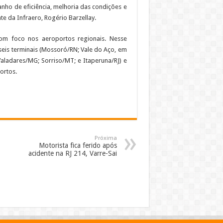
ho de eficiência, melhoria das condições e
e da Infraero, Rogério Barzellay.
om foco nos aeroportos regionais. Nesse
eis terminais (Mossoró/RN; Vale do Aço, em
ladares/MG; Sorriso/MT; e Itaperuna/RJ) e
ortos.
Próxima
Motorista fica ferido após
acidente na RJ 214, Varre-Sai