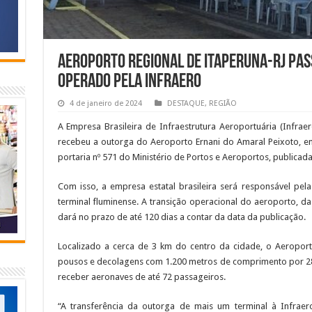
Aeroporto Regional de Itaperuna-RJ pas
operado pela Infraero
4 de janeiro de 2024
DESTAQUE
,
REGIÃO
A Empresa Brasileira de Infraestrutura Aeroportuária (Infrae
recebeu a outorga do Aeroporto Ernani do Amaral Peixoto, em
portaria nº 571 do Ministério de Portos e Aeroportos, publicada 
Com isso, a empresa estatal brasileira será responsável pe
terminal fluminense. A transição operacional do aeroporto, da
dará no prazo de até 120 dias a contar da data da publicação.
Localizado a cerca de 3 km do centro da cidade, o Aeropor
pousos e decolagens com 1.200 metros de comprimento por 28 
receber aeronaves de até 72 passageiros.
“A transferência da outorga de mais um terminal à Infrae