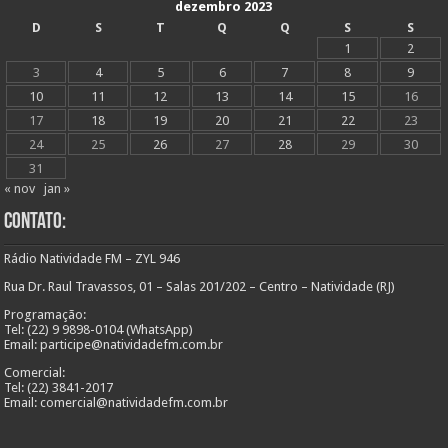
dezembro 2023
D
S
T
Q
Q
S
S
1
2
3
4
5
6
7
8
9
10
11
12
13
14
15
16
17
18
19
20
21
22
23
24
25
26
27
28
29
30
31
« nov
jan »
Contato:
Rádio Natividade FM – ZYL 946
Rua Dr. Raul Travassos, 01 – Salas 201/202 – Centro – Natividade (RJ)
Programação:
Tel: (22) 9 9898-0104 (WhatsApp)
Email: participe@natividadefm.com.br
Comercial:
Tel: (22) 3841-2017
Email: comercial@natividadefm.com.br