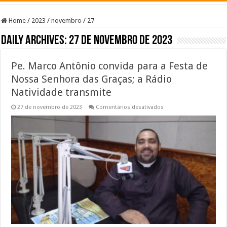
Home
/
2023
/
novembro
/
27
Daily Archives:
27 de novembro de 2023
Pe. Marco Antônio convida para a Festa de
Nossa Senhora das Graças; a Rádio
Natividade transmite
em
27 de novembro de 2023
Comentários desativados
Pe.
Marco
Antônio
convida
para
a
Festa
de
Nossa
Senhora
das
Graças;
a
Rádio
Natividade
transmite