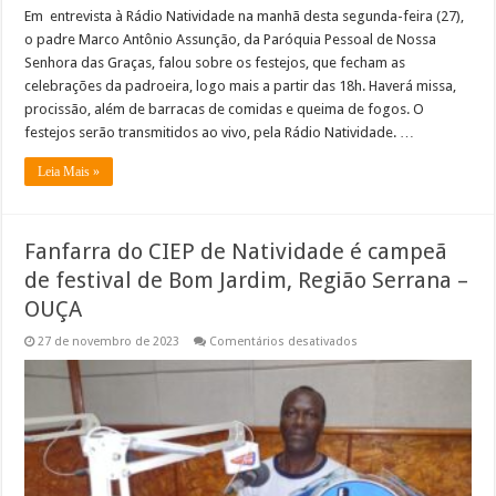
Em entrevista à Rádio Natividade na manhã desta segunda-feira (27),
o padre Marco Antônio Assunção, da Paróquia Pessoal de Nossa
Senhora das Graças, falou sobre os festejos, que fecham as
celebrações da padroeira, logo mais a partir das 18h. Haverá missa,
procissão, além de barracas de comidas e queima de fogos. O
festejos serão transmitidos ao vivo, pela Rádio Natividade. …
Leia Mais »
Fanfarra do CIEP de Natividade é campeã
de festival de Bom Jardim, Região Serrana –
OUÇA
em
27 de novembro de 2023
Comentários desativados
Fanfarra
do
CIEP
de
Natividade
é
campeã
de
festival
de