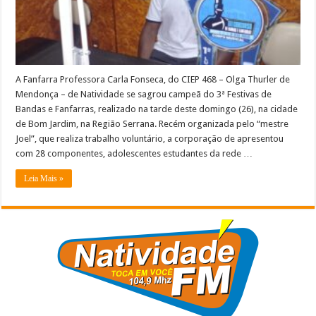
Bom
Jardim,
Região
Serrana
–
OUÇA
A Fanfarra Professora Carla Fonseca, do CIEP 468 – Olga Thurler de
Mendonça – de Natividade se sagrou campeã do 3ª Festivas de
Bandas e Fanfarras, realizado na tarde deste domingo (26), na cidade
de Bom Jardim, na Região Serrana. Recém organizada pelo “mestre
Joel”, que realiza trabalho voluntário, a corporação de apresentou
com 28 componentes, adolescentes estudantes da rede …
Leia Mais »