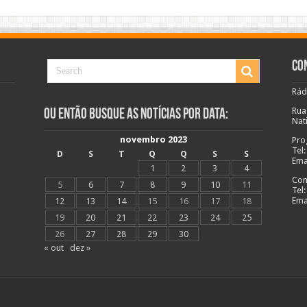
Co
Rád
Rua
Ou Então Busque as Notícias Por Data:
Nat
novembro 2023
Pro
Tel
D
S
T
Q
Q
S
S
Ema
1
2
3
4
Com
5
6
7
8
9
10
11
Tel
Ema
12
13
14
15
16
17
18
19
20
21
22
23
24
25
26
27
28
29
30
« out
dez »