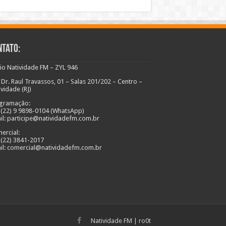
ntato:
io Natividade FM – ZYL 946
 Dr. Raul Travassos, 01 – Salas 201/202 – Centro –
ividade (RJ)
gramação:
: (22) 9 9898-0104 (WhatsApp)
il: participe@natividadefm.com.br
ercial:
: (22) 3841-2017
il: comercial@natividadefm.com.br
Natividade FM
|
ro0t