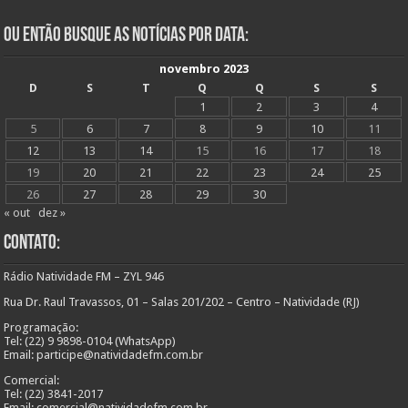
Ou Então Busque as Notícias Por Data:
novembro 2023
D
S
T
Q
Q
S
S
1
2
3
4
5
6
7
8
9
10
11
12
13
14
15
16
17
18
19
20
21
22
23
24
25
26
27
28
29
30
« out
dez »
Contato:
Rádio Natividade FM – ZYL 946
Rua Dr. Raul Travassos, 01 – Salas 201/202 – Centro – Natividade (RJ)
Programação:
Tel: (22) 9 9898-0104 (WhatsApp)
Email: participe@natividadefm.com.br
Comercial:
Tel: (22) 3841-2017
Email: comercial@natividadefm.com.br