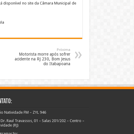
á disponível no site da Câmara Municipal de
Via
Próxima
Motorista morre após sofrer
acidente na RJ 230, Bom Jesus
do Itabapoana
ntato:
io Natividade FM – ZYL 946
 Dr. Raul Travassos, 01 – Salas 201/202 – Centro –
ividade (RJ)
gramação: