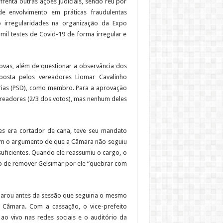
renta outras ações judiciais, sendo réu por
de envolvimento em práticas fraudulentas
 irregularidades na organização da Expo
mil testes de Covid-19 de forma irregular e
rovas, além de questionar a observância dos
posta pelos vereadores Liomar Cavalinho
arrias (PSD), como membro. Para a aprovação
ereadores (2/3 dos votos), mas nenhum deles
es era cortador de cana, teve seu mandato
com o argumento de que a Câmara não seguiu
ficientes. Quando ele reassumiu o cargo, o
o de remover Gelsimar por ele “quebrar com
eclarou antes da sessão que seguiria o mesmo
Câmara. Com a cassação, o vice-prefeito
 ao vivo nas redes sociais e o auditório da