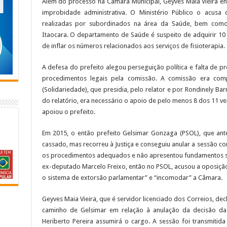
Além do processo na Câmara Municipal, Geyves Maia Vieira enf
improbidade administrativa. O Ministério Público o acusa 
realizadas por subordinados na área da Saúde, bem como
Itaocara. O departamento de Saúde é suspeito de adquirir 10 
de inflar os números relacionados aos serviços de fisioterapia.
A defesa do prefeito alegou perseguição política e falta de p
procedimentos legais pela comissão. A comissão era com
(Solidariedade), que presidia, pelo relator e por Rondinely B
do relatório, era necessário o apoio de pelo menos 8 dos 11 v
apoiou o prefeito.
Em 2015, o então prefeito Gelsimar Gonzaga (PSOL), que ant
cassado, mas recorreu à Justiça e conseguiu anular a sessão 
os procedimentos adequados e não apresentou fundamentos su
ex-deputado Marcelo Freixo, então no PSOL, acusou a oposiçã
o sistema de extorsão parlamentar” e “incomodar” a Câmara.
Geyves Maia Vieira, que é servidor licenciado dos Correios, d
caminho de Gelsimar em relação à anulação da decisão da 
Heriberto Pereira assumirá o cargo. A sessão foi transmitida