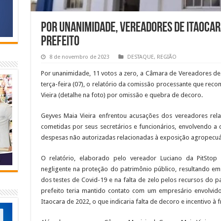
Por unanimidade, vereadores de Itaoca
prefeito
8 de novembro de 2023
DESTAQUE
,
REGIÃO
Por unanimidade, 11 votos a zero, a Câmara de Vereadores de 
terça-feira (07), o relatório da comissão processante que re
Vieira (detalhe na foto) por omissão e quebra de decoro.
Geyves Maia Vieira enfrentou acusações dos vereadores rela
cometidas por seus secretários e funcionários, envolvendo a
despesas não autorizadas relacionadas à exposição agropecuá
O relatório, elaborado pelo vereador Luciano da PitStop 
negligente na proteção do patrimônio público, resultando em 
dos testes de Covid-19 e na falta de zelo pelos recursos do p
prefeito teria mantido contato com um empresário envolvid
Itaocara de 2022, o que indicaria falta de decoro e incentivo à 