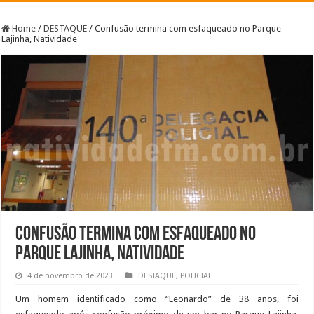
Home
/
DESTAQUE
/
Confusão termina com esfaqueado no Parque
Lajinha, Natividade
Confusão termina com esfaqueado no
Parque Lajinha, Natividade
4 de novembro de 2023
DESTAQUE
,
POLICIAL
Um homem identificado como “Leonardo” de 38 anos, foi