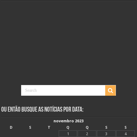
Ou Então Busque as Notícias Por Data:
novembro 2023
D
S
T
Q
Q
S
S
1
2
3
4