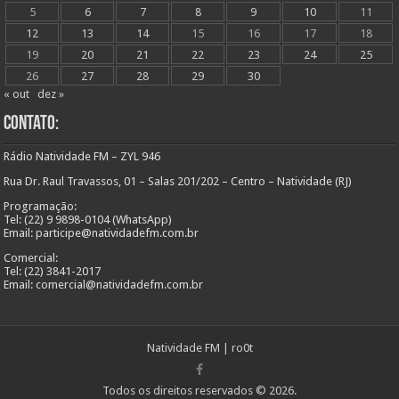
5
6
7
8
9
10
11
12
13
14
15
16
17
18
19
20
21
22
23
24
25
26
27
28
29
30
« out
dez »
Contato:
Rádio Natividade FM – ZYL 946
Rua Dr. Raul Travassos, 01 – Salas 201/202 – Centro – Natividade (RJ)
Programação:
Tel: (22) 9 9898-0104 (WhatsApp)
Email: participe@natividadefm.com.br
Comercial:
Tel: (22) 3841-2017
Email: comercial@natividadefm.com.br
Natividade FM
|
ro0t
Todos os direitos reservados © 2026.