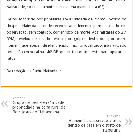
esfaqueado após confusão próximo de um bar no Parque Lajinha,
Natividade, no final da noite desta última quinta-feira (02).
Ele foi socorrido por populares até a Unidade de Pronto Socorro do
Hospital Natividade, onde recebeu atendimento, permanecendo em
observação, sem contudo, correr risco de morte. Aos militares do 29º
BPM, revelou ter ficado ferido por golpes desferidos por outro
homem, que apesar de identificado, não foi localizado, mas autuado
por lesão corporal na 140ª DP, que instaurou inquérito para apurar os
fatos.
Da redação da Rádio Natividade
Anterior
Grupo de “sem-terra” invade
propriedade na zona rural de
Bom Jesus do Itabapoana
Próxima
Homem é assassinado a tiros
dentro de casa em distrito de
Itaperuna