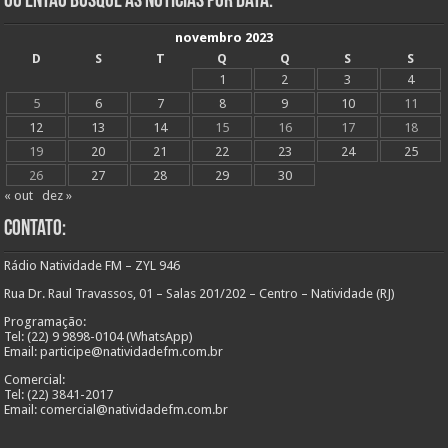
Ou Então Busque as Notícias Por Data:
novembro 2023
D
S
T
Q
Q
S
S
1
2
3
4
5
6
7
8
9
10
11
12
13
14
15
16
17
18
19
20
21
22
23
24
25
26
27
28
29
30
« out
dez »
Contato:
Rádio Natividade FM – ZYL 946
Rua Dr. Raul Travassos, 01 – Salas 201/202 – Centro – Natividade (RJ)
Programação:
Tel: (22) 9 9898-0104 (WhatsApp)
Email: participe@natividadefm.com.br
Comercial:
Tel: (22) 3841-2017
Email: comercial@natividadefm.com.br