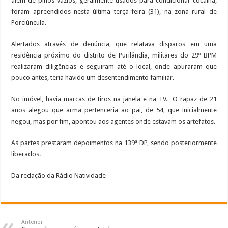
além de pinos vazios, geralmente usados para condicionar cocaína,
foram apreendidos nesta última terça-feira (31), na zona rural de
Porciúncula.
Alertados através de denúncia, que relatava disparos em uma
residência próximo do distrito de Purilândia, militares do 29º BPM
realizaram diligências e seguiram até o local, onde apuraram que
pouco antes, teria havido um desentendimento familiar.
No imóvel, havia marcas de tiros na janela e na TV. O rapaz de 21
anos alegou que arma pertenceria ao pai, de 54, que inicialmente
negou, mas por fim, apontou aos agentes onde estavam os artefatos.
As partes prestaram depoimentos na 139ª DP, sendo posteriormente
liberados.
Da redação da Rádio Natividade
Anterior