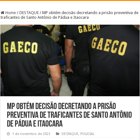
Home
/
DESTAQUE
/
MP obtém decisão decretando a prisão preventiva de
traficantes de Santo Antônio de Pádua e Itaocara
MP obtém decisão decretando a prisão
preventiva de traficantes de Santo Antônio
de Pádua e Itaocara
1 de novembro de 2023
DESTAQUE
,
POLICIAL