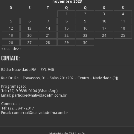
novembro 2023
D
S
T
Q
Q
S
S
1
2
3
4
5
6
7
8
9
10
11
12
13
14
15
16
17
18
19
20
21
22
23
24
25
26
27
28
29
30
« out
dez »
Contato:
Rádio Natividade FM – ZYL 946
Rua Dr. Raul Travassos, 01 – Salas 201/202 – Centro – Natividade (RJ)
Programação:
Tel: (22) 9 9898-0104 (WhatsApp)
Email: participe@natividadefm.com.br
Comercial:
Tel: (22) 3841-2017
Email: comercial@natividadefm.com.br
Natividade FM
|
ro0t