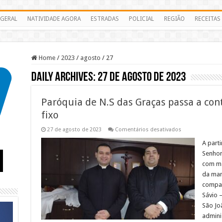
GERAL
NATIVIDADE AGORA
ESTRADAS
POLICIAL
REGIÃO
RECEITAS
Home
/
2023
/
agosto
/
27
Daily Archives:
27 de agosto de 2023
Paróquia de N.S das Graças passa a co
fixo
em
27 de agosto de 2023
Comentários desativados
Paróquia
de
A part
N.S
Senhor
das
Graças
com ma
passa
da man
a
contar
compar
com
mais
Sávio 
um
São Joã
sacerdote
fixo
admini