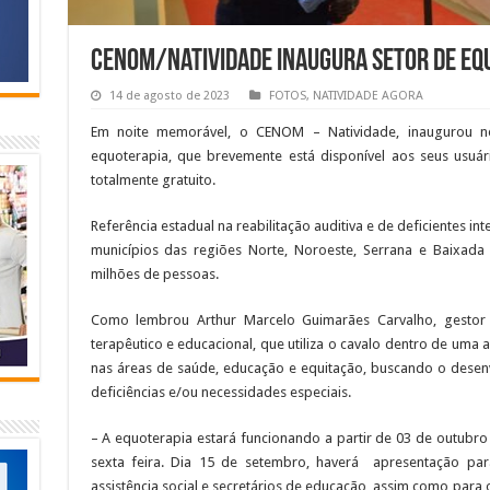
CENOM/Natividade inaugura setor de equ
14 de agosto de 2023
FOTOS
,
NATIVIDADE AGORA
Em noite memorável, o CENOM – Natividade, inaugurou nest
equoterapia, que brevemente está disponível aos seus usuár
totalmente gratuito.
Referência estadual na reabilitação auditiva e de deficientes inte
municípios das regiões Norte, Noroeste, Serrana e Baixada
milhões de pessoas.
Como lembrou Arthur Marcelo Guimarães Carvalho, gesto
terapêutico e educacional, que utiliza o cavalo dentro de uma a
nas áreas de saúde, educação e equitação, buscando o desen
deficiências e/ou necessidades especiais.
– A equoterapia estará funcionando a partir de 03 de outubro
sexta feira. Dia 15 de setembro, haverá apresentação para
assistência social e secretários de educação, assim como para o