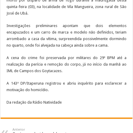
morto por disparo de arma de fogo durante a madrugada desta
quinta-feira (03), na localidade de Vila Mangueira, zona rural de São
José de Ubá.
Investigações preliminares apontam que dois elementos
encapuzados e um carro de marca e modelo não definidos, teriam
arrombado a casa da vítima, surpreendida possivelmente dormindo
no quarto, onde foi alvejada na cabeça ainda sobre a cama.
A cena do crime foi preservada por militares do 29º BPM até a
realização da perícia e remoção do corpo, já no início da manhã ao
IML de Campos dos Goytacazes.
A 143ª DP/Itaperuna registrou e abriu inquérito para esclarecer a
motivação do homicídio.
Da redação da Rádio Natividade
Anterior