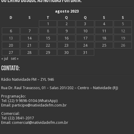
Ou Então Busque as Notícias Por Data:
agosto 2023
D
S
T
Q
Q
S
S
1
2
3
4
5
6
7
8
9
10
11
12
13
14
15
16
17
18
19
20
21
22
23
24
25
26
27
28
29
30
31
« jul
set »
Contato:
Rádio Natividade FM – ZYL 946
Rua Dr. Raul Travassos, 01 – Salas 201/202 – Centro – Natividade (RJ)
Programação:
Tel: (22) 9 9898-0104 (WhatsApp)
Email: participe@natividadefm.com.br
Comercial:
Tel: (22) 3841-2017
Email: comercial@natividadefm.com.br