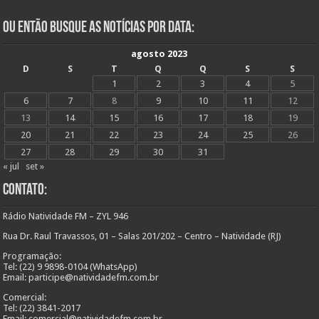
Ou Então Busque as Notícias Por Data:
agosto 2023
D
S
T
Q
Q
S
S
1
2
3
4
5
6
7
8
9
10
11
12
13
14
15
16
17
18
19
20
21
22
23
24
25
26
27
28
29
30
31
« jul
set »
Contato:
Rádio Natividade FM – ZYL 946
Rua Dr. Raul Travassos, 01 – Salas 201/202 – Centro – Natividade (RJ)
Programação:
Tel: (22) 9 9898-0104 (WhatsApp)
Email: participe@natividadefm.com.br
Comercial:
Tel: (22) 3841-2017
Email: comercial@natividadefm.com.br