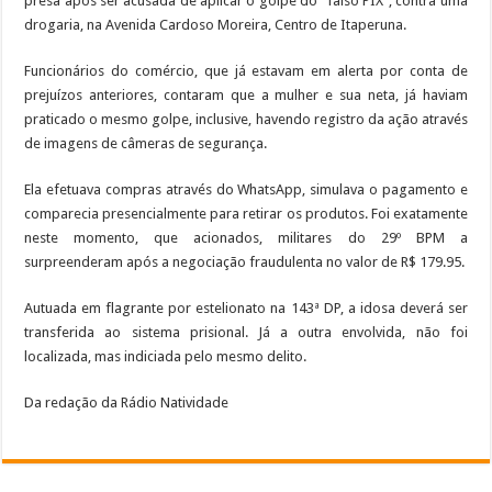
presa após ser acusada de aplicar o golpe do “falso PIX”, contra uma
drogaria, na Avenida Cardoso Moreira, Centro de Itaperuna.
Funcionários do comércio, que já estavam em alerta por conta de
prejuízos anteriores, contaram que a mulher e sua neta, já haviam
praticado o mesmo golpe, inclusive, havendo registro da ação através
de imagens de câmeras de segurança.
Ela efetuava compras através do WhatsApp, simulava o pagamento e
comparecia presencialmente para retirar os produtos. Foi exatamente
neste momento, que acionados, militares do 29º BPM a
surpreenderam após a negociação fraudulenta no valor de R$ 179.95.
Autuada em flagrante por estelionato na 143ª DP, a idosa deverá ser
transferida ao sistema prisional. Já a outra envolvida, não foi
localizada, mas indiciada pelo mesmo delito.
Da redação da Rádio Natividade