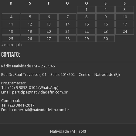
D
S
T
Q
Q
S
S
1
2
3
4
5
6
7
8
9
10
11
12
13
14
15
16
17
18
19
20
21
22
23
24
25
26
27
28
29
30
« maio
jul »
Contato:
Rádio Natividade FM – ZYL 946
Rua Dr. Raul Travassos, 01 – Salas 201/202 – Centro – Natividade (RJ)
Programação:
Tel: (22) 9 9898-0104 (WhatsApp)
Email: participe@natividadefm.com.br
Comercial:
Tel: (22) 3841-2017
Email: comercial@natividadefm.com.br
Natividade FM
|
ro0t