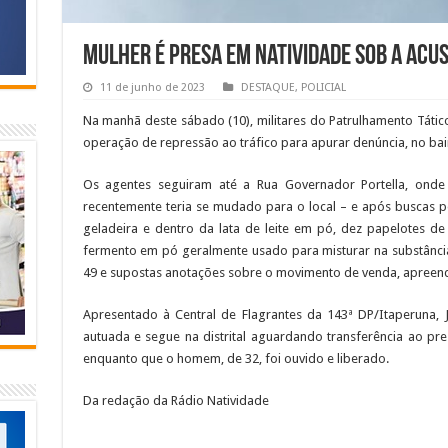
Mulher é presa em Natividade sob a acu
11 de junho de 2023
DESTAQUE
,
POLICIAL
Na manhã deste sábado (10), militares do Patrulhamento Tát
operação de repressão ao tráfico para apurar denúncia, no bair
Os agentes seguiram até a Rua Governador Portella, ond
recentemente teria se mudado para o local – e após buscas pe
geladeira e dentro da lata de leite em pó, dez papelotes de
fermento em pó geralmente usado para misturar na substância
49 e supostas anotações sobre o movimento de venda, apreend
Apresentado à Central de Flagrantes da 143ª DP/Itaperuna, J
autuada e segue na distrital aguardando transferência ao p
enquanto que o homem, de 32, foi ouvido e liberado.
Da redação da Rádio Natividade