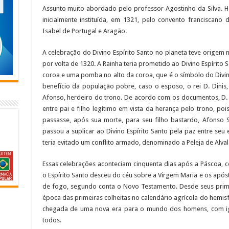
Assunto muito abordado pelo professor Agostinho da Silva. Há
inicialmente instituída, em 1321, pelo convento franciscan
Isabel de Portugal e Aragão.
A celebração do Divino Espírito Santo no planeta teve origem 
por volta de 1320. A Rainha teria prometido ao Divino Espírit
coroa e uma pomba no alto da coroa, que é o símbolo do Divin
benefício da população pobre, caso o esposo, o rei D. Dinis, 
Afonso, herdeiro do trono. De acordo com os documentos, D.
entre pai e filho legítimo em vista da herança pelo trono, po
passasse, após sua morte, para seu filho bastardo, Afonso Sa
passou a suplicar ao Divino Espírito Santo pela paz entre seu e
teria evitado um conflito armado, denominado a Peleja de Alval
Essas celebrações aconteciam cinquenta dias após a Páscoa,
o Espírito Santo desceu do céu sobre a Virgem Maria e os após
de fogo, segundo conta o Novo Testamento. Desde seus primór
época das primeiras colheitas no calendário agrícola do hemis
chegada de uma nova era para o mundo dos homens, com ig
todos.