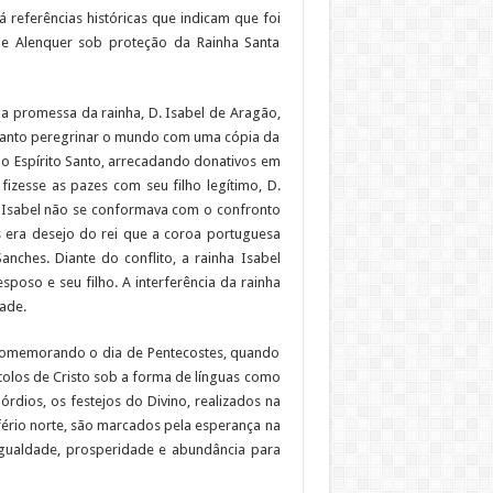
 referências históricas que indicam que foi
o de Alenquer sob proteção da Rainha Santa
na promessa da rainha, D. Isabel de Aragão,
o Santo peregrinar o mundo com uma cópia da
o Espírito Santo, arrecadando donativos em
fizesse as pazes com seu filho legítimo, D.
 Isabel não se conformava com o confronto
is era desejo do rei que a coroa portuguesa
nches. Diante do conflito, a rainha Isabel
sposo e seu filho. A interferência da rainha
ade.
 comemorando o dia de Pentecostes, quando
tolos de Cristo sob a forma de línguas como
dios, os festejos do Divino, realizados na
fério norte, são marcados pela esperança na
ualdade, prosperidade e abundância para