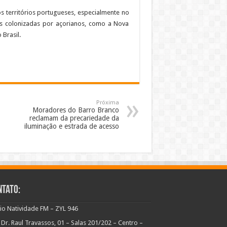
os territórios portugueses, especialmente no
as colonizadas por açorianos, como a Nova
 Brasil.
Próxima
Moradores do Barro Branco
reclamam da precariedade da
iluminação e estrada de acesso
ntato:
io Natividade FM – ZYL 946
 Dr. Raul Travassos, 01 – Salas 201/202 – Centro –