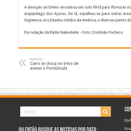
A devoção ao Divino encontrou um solo fértil para florescer n
arquipélago dos Açores. De lá, espalhou-se para outras áre
Inglaterra, nos Estados Unidos da América, e diversas partes do
Da redação da Rádio Natividade – Foto: Cristóvão Pacheco
Anterior
Carro se choca no trevo de
acesso a Porciúncula
Co
Rád
Rua
Ou Então Busque as Notícias Por Data: