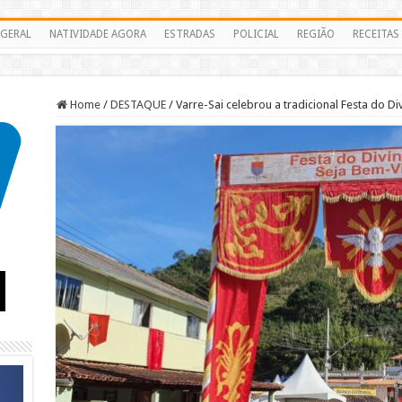
GERAL
NATIVIDADE AGORA
ESTRADAS
POLICIAL
REGIÃO
RECEITAS
Home
/
DESTAQUE
/
Varre-Sai celebrou a tradicional Festa do Di