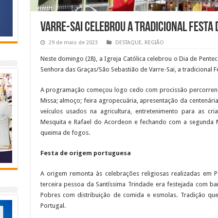
Varre-Sai celebrou a tradicional Festa 
29 de maio de 2023
DESTAQUE
,
REGIÃO
Neste domingo (28), a Igreja Católica celebrou o Dia de Pente
Senhora das Graças/São Sebastião de Varre-Sai, a tradicional F
A programação começou logo cedo com procissão percorrendo
Missa; almoço; feira agropecuária, apresentação da centenária 
veículos usados na agricultura, entretenimento para as cr
Mesquita e Rafael do Acordeon e fechando com a segunda M
queima de fogos.
Festa de origem portuguesa
A origem remonta às celebrações religiosas realizadas em Po
terceira pessoa da Santíssima Trindade era festejada com b
Pobres com distribuição de comida e esmolas. Tradição qu
Portugal.