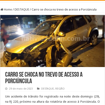
Home
/
DESTAQUE
/
Carro se choca no trevo de acesso a Porciúncula
Carro se choca no trevo de acesso a
Porciúncula
29 de maio de 2023
DESTAQUE
,
REGIÃO
Um acidente de trânsito foi registrado na noite deste domingo (29),
na RJ 220, próximo na altura da rotatória de acesso à Porciúncula. O