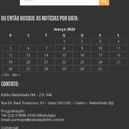
Ou Então Busque as Notícias Por Data:
março 2023
D
S
T
Q
Q
S
S
1
2
3
4
5
6
7
8
9
10
11
12
13
14
15
16
17
18
19
20
21
22
23
24
25
26
27
28
29
30
31
« fev
abr »
Contato:
Rádio Natividade FM – ZYL 946
Rua Dr. Raul Travassos, 01 – Salas 201/202 – Centro – Natividade (RJ)
Programação:
Tel: (22) 9 9898-0104 (WhatsApp)
Email: participe@natividadefm.com.br
Comercial: