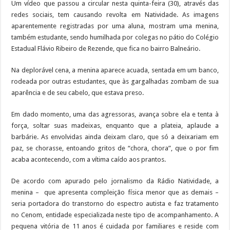
Um vídeo que passou a circular nesta quinta-feira (30), através das
redes sociais, tem causando revolta em Natividade. As imagens
aparentemente registradas por uma aluna, mostram uma menina,
também estudante, sendo humilhada por colegas no pátio do Colégio
Estadual Flávio Ribeiro de Rezende, que fica no bairro Balneário.
Na deplorável cena, a menina aparece acuada, sentada em um banco,
rodeada por outras estudantes, que às gargalhadas zombam de sua
aparência e de seu cabelo, que estava preso.
Em dado momento, uma das agressoras, avança sobre ela e tenta à
força, soltar suas madeixas, enquanto que a plateia, aplaude a
barbárie. As envolvidas ainda deixam claro, que só a deixariam em
paz, se chorasse, entoando gritos de “chora, chora”, que o por fim
acaba acontecendo, com a vítima caído aos prantos.
De acordo com apurado pelo jornalismo da Rádio Natividade, a
menina – que apresenta compleição física menor que as demais –
seria portadora do transtorno do espectro autista e faz tratamento
no Cenom, entidade especializada neste tipo de acompanhamento. A
pequena vitória de 11 anos é cuidada por familiares e reside com