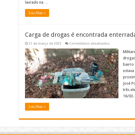
lavrado na …
Leia Mais »
Carga de drogas é encontrada enterrada
em
21 de março de 2023
Comentários desativados
Carga
de
Milita
drogas
drogas
é
encontrada
bairro
enterrada
estava
em
Italva;
proxim
Veja
o
José P
vídeo
três el
16/03.
Leia Mais »