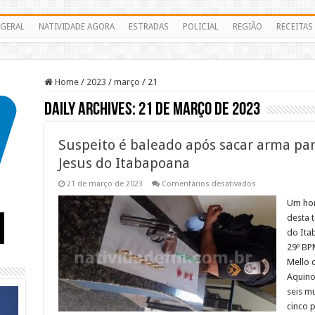
GERAL
NATIVIDADE AGORA
ESTRADAS
POLICIAL
REGIÃO
RECEITAS
Home
/
2023
/
março
/
21
Daily Archives:
21 de março de 2023
Suspeito é baleado após sacar arma pa
Jesus do Itabapoana
em
21 de março de 2023
Comentários desativados
Suspeito
é
Um hom
baleado
desta t
após
sacar
do Ita
arma
29º BP
para
PMs
Mello 
no
Centro
Aquino
de
seis m
Bom
Jesus
cinco 
do