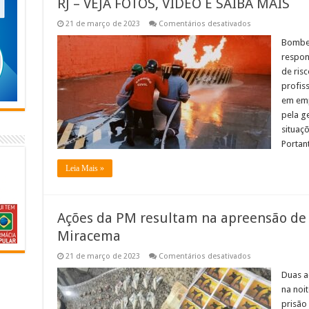
RJ – VEJA FOTOS, VÍDEO E SAIBA MAIS
em
21 de março de 2023
Comentários desativados
Torne-
se
Bombei
bombeiro
respon
civil
profissional
de ris
na
profis
escola
que
em emp
mais
forma
pela g
no
situaç
RJ
–
Portan
VEJA
FOTOS,
VÍDEO
Leia Mais »
E
SAIBA
MAIS
Ações da PM resultam na apreensão de
Miracema
em
21 de março de 2023
Comentários desativados
Ações
da
Duas a
PM
na noit
resultam
na
prisão