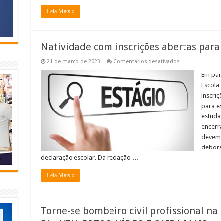
Itabapoana
Leia Mais »
Natividade com inscrições abertas par
em
21 de março de 2023
Comentários desativados
Natividade
com
Em par
inscrições
Escola 
abertas
para
inscri
estágio
para e
remunerado
estuda
encerra
devem 
debora
declaração escolar. Da redação …
Leia Mais »
Torne-se bombeiro civil profissional na