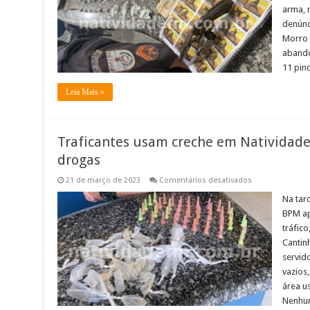
apreensão
arma, 
de
arma
denúnc
e
drogas
Morro 
em
abando
Miracema
11 pin
Leia Mais »
Traficantes usam creche em Natividade
drogas
em
21 de março de 2023
Comentários desativados
Traficantes
usam
Na tard
creche
BPM ap
em
Natividade
tráfico
como
Cantinh
esconderijo
de
servid
drogas
vazios,
área u
Nenhum