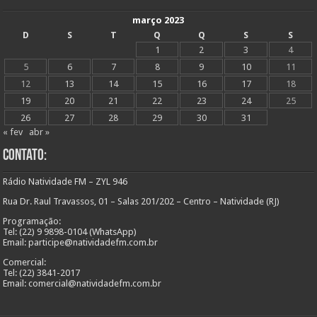
março 2023
D
S
T
Q
Q
S
S
1
2
3
4
5
6
7
8
9
10
11
12
13
14
15
16
17
18
19
20
21
22
23
24
25
26
27
28
29
30
31
« fev
abr »
Contato:
Rádio Natividade FM – ZYL 946
Rua Dr. Raul Travassos, 01 – Salas 201/202 – Centro – Natividade (RJ)
Programação:
Tel: (22) 9 9898-0104 (WhatsApp)
Email: participe@natividadefm.com.br
Comercial:
Tel: (22) 3841-2017
Email: comercial@natividadefm.com.br