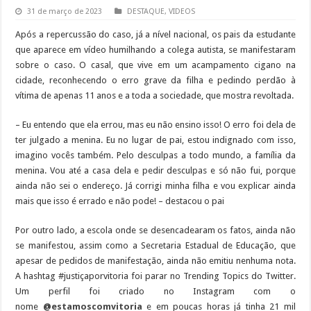
31 de março de 2023
DESTAQUE
,
VIDEOS
Após a repercussão do caso, já a nível nacional, os pais da estudante
que aparece em vídeo humilhando a colega autista, se manifestaram
sobre o caso. O casal, que vive em um acampamento cigano na
cidade, reconhecendo o erro grave da filha e pedindo perdão à
vítima de apenas 11 anos e a toda a sociedade, que mostra revoltada.
– Eu entendo que ela errou, mas eu não ensino isso! O erro foi dela de
ter julgado a menina. Eu no lugar de pai, estou indignado com isso,
imagino vocês também. Pelo desculpas a todo mundo, a família da
menina. Vou até a casa dela e pedir desculpas e só não fui, porque
ainda não sei o endereço. Já corrigi minha filha e vou explicar ainda
mais que isso é errado e não pode! – destacou o pai
Por outro lado, a escola onde se desencadearam os fatos, ainda não
se manifestou, assim como a Secretaria Estadual de Educação, que
apesar de pedidos de manifestação, ainda não emitiu nenhuma nota.
A hashtag #justiçaporvitoria foi parar no Trending Topics do Twitter.
Um perfil foi criado no Instagram com o
nome
@estamoscomvitoria
e em poucas horas já tinha 21 mil