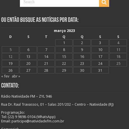
Ou Então Busque as Notícias Por Data:
março 2023
D
S
T
Q
Q
S
S
1
2
3
4
5
6
7
8
9
10
11
12
13
14
15
16
17
18
19
20
21
22
23
24
25
26
27
28
29
30
31
« fev
abr »
Contato:
Rádio Natividade FM – ZYL 946
Rua Dr. Raul Travassos, 01 – Salas 201/202 – Centro – Natividade (RJ)
Programação:
Tel: (22) 9 9898-0104 (WhatsApp)
Email: participe@natividadefm.com.br