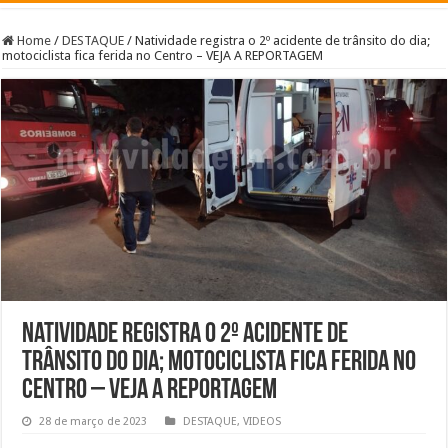
Home
/
DESTAQUE
/
Natividade registra o 2º acidente de trânsito do dia;
motociclista fica ferida no Centro – VEJA A REPORTAGEM
Natividade registra o 2º acidente de
trânsito do dia; motociclista fica ferida no
Centro – VEJA A REPORTAGEM
28 de março de 2023
DESTAQUE
,
VIDEOS