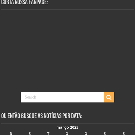
Curta Nossa Fanpage:
Ou Então Busque as Notícias Por Data:
março 2023
D
S
T
Q
Q
S
S