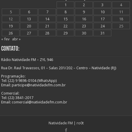
1
2
3
4
5
6
7
8
9
10
11
12
13
14
15
16
17
18
19
20
21
22
23
24
25
26
27
28
29
30
31
« fev
abr »
Contato:
Rádio Natividade FM – ZYL 946
Rua Dr. Raul Travassos, 01 – Salas 201/202 – Centro – Natividade (RJ)
Programação:
Tel: (22) 9 9898-0104 (WhatsApp)
Email: participe@natividadefm.com.br
Comercial:
Tel: (22) 3841-2017
Email: comercial@natividadefm.com.br
Natividade FM
|
ro0t