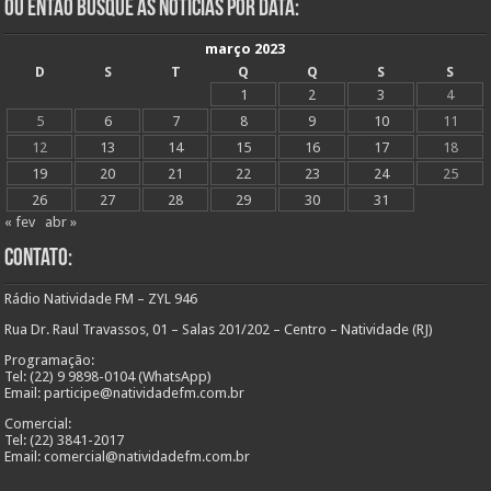
Ou Então Busque as Notícias Por Data:
março 2023
D
S
T
Q
Q
S
S
1
2
3
4
5
6
7
8
9
10
11
12
13
14
15
16
17
18
19
20
21
22
23
24
25
26
27
28
29
30
31
« fev
abr »
Contato:
Rádio Natividade FM – ZYL 946
Rua Dr. Raul Travassos, 01 – Salas 201/202 – Centro – Natividade (RJ)
Programação:
Tel: (22) 9 9898-0104 (WhatsApp)
Email: participe@natividadefm.com.br
Comercial:
Tel: (22) 3841-2017
Email: comercial@natividadefm.com.br